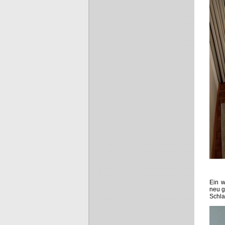
Ein w
neu g
Schla