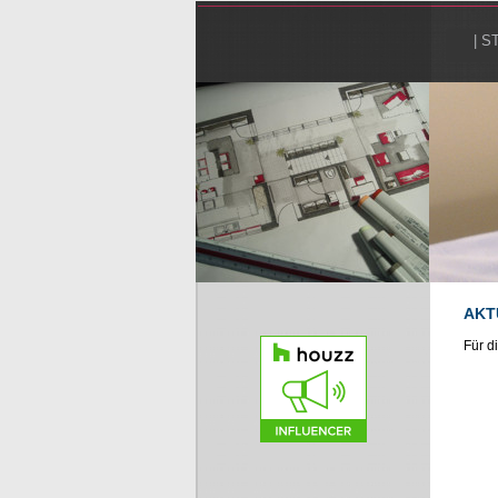
| S
AKT
Für d