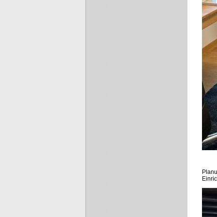
Planu
Einri